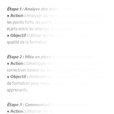
Étape 1 : Analyse des évaluations
●
Action :
Analyser les réponses reçues pour identifier
les points forts, les points à améliorer et les éventuels
écarts entre les attentes des apprenants et la formation.
●
Objectif :
Utiliser les feedbacks pour améliorer la
qualité de la formation.
Étape 2 : Mise en place d’actions correctives
●
Action :
Développer et mettre en œuvre des actions
correctives basées sur les résultats de l’évaluation.
●
Objectif :
Améliorer continuellement les programmes
de formation pour mieux répondre aux attentes des
apprenants.
Étape 3 : Communication des changements
●
Action :
Informer les apprenants des actions