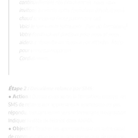
continuellement nos programmes, nous vous
invitons à remplir notre formulaire d’évaluation à
chaud si vous ne l’avez pas encore fait.
Voici le lien vers le formulaire : [lien du formulaire]
Votre feedback est précieux pour nous et nous
aidera à répondre au mieux à vos attentes. Merci
pour votre participation.
Cordialement,
Étape 2 : Deuxième relance par SMS
●
Action :
Quinze jours après la formation, envoyer un
SMS de relance aux apprenants n’ayant toujours pas
répondu, incluant le lien vers le formulaire d’évaluation.
Indiquer la date de relance dans ANAIA.
●
Objectif :
Toucher les apprenants par un autre canal
de communication pour augmenter le taux de réponse.