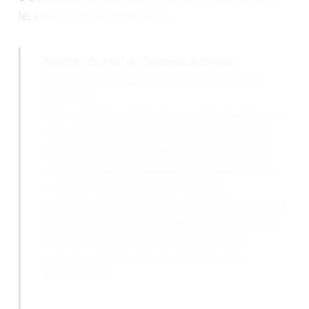
les évaluations des apprenants.
Modèle de Mail de Dernière Relance :
Objet : Dernier Rappel - Votre Évaluation de la
Formation
Bonjour [Prénom de l’apprenant], Il y a maintenant
un mois que vous avez suivi notre formation. Si
vous n’avez pas encore eu l’occasion de remplir
notre formulaire d’évaluation, nous vous serions
reconnaissants de le faire maintenant.
Voici le lien vers le formulaire : [lien du formulaire]
Votre feedback nous est essentiel pour améliorer
nos programmes de formation. Nous vous
remercions par avance pour votre temps.
Cordialement,