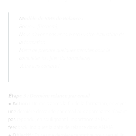
Modèle de SMS de Relance :
Bonjour [Prénom],
Nous n’avons pas encore reçu votre évaluation de
la formation.
Merci de prendre quelques minutes pour la
compléter ici : [lien du formulaire]
Votre avis compte !
Étape 3 : Dernière relance par email
●
Action :
Un mois après la fin de la formation, envoyer
une dernière demande par email aux apprenants n’ayant
pas répondu, en soulignant l’importance de leur
feedback. Indiquez la date de relance dans ANAIA.
●
Objectif :
Faire une dernière tentative pour recueillir