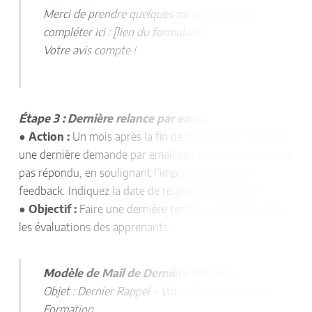
Merci de prendre quelques minutes pour la
compléter ici : [lien du formulaire]
Votre avis compte !
Étape 3 : Dernière relance par email
●
Action :
Un mois après la fin de la formation, envoyer
une dernière demande par email aux apprenants n’ayant
pas répondu, en soulignant l’importance de leur
feedback. Indiquez la date de relance dans ANAIA.
●
Objectif :
Faire une dernière tentative pour recueillir
les évaluations des apprenants.
Modèle de Mail de Dernière Relance :
Objet : Dernier Rappel - Votre Évaluation de la
Formation