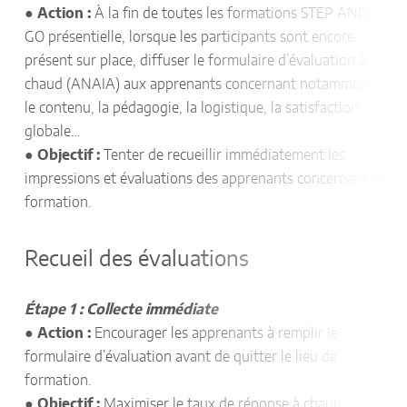
●
Action :
À la fin de toutes les formations STEP AND
GO présentielle, lorsque les participants sont encore
présent sur place, diffuser le formulaire d’évaluation à
chaud (ANAIA) aux apprenants concernant notamment :
le contenu, la pédagogie, la logistique, la satisfaction
globale…
●
Objectif :
Tenter de recueillir immédiatement les
impressions et évaluations des apprenants concernant la
formation.
Recueil des évaluations
Étape 1 : Collecte immédiate
●
Action :
Encourager les apprenants à remplir le
formulaire d’évaluation avant de quitter le lieu de
formation.
●
Objectif :
Maximiser le taux de réponse à chaud.