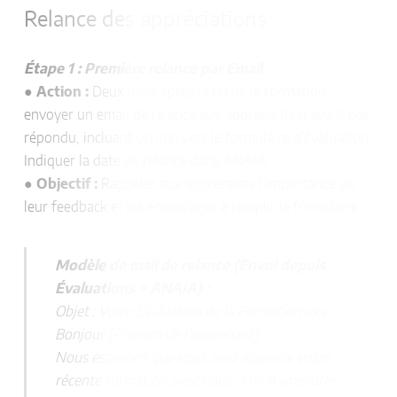
Relance des appréciations
Étape 1 : Première relance par Email
●
Action :
Deux mois après la fin de la formation,
envoyer un email de relance aux apprenants n’ayant pas
répondu, incluant un lien vers le formulaire d’évaluation.
Indiquer la date de relance dans ANAIA.
●
Objectif :
Rappeler aux apprenants l’importance de
leur feedback et les encourager à remplir le formulaire.
Modèle de mail de relance (Envoi depuis
Évaluations > ANAIA) :
Objet : Votre Évaluation de la Formation xxx
Bonjour [Prénom de l’apprenant],
Nous espérons que vous avez apprécié votre
récente formation avec nous. Afin d’améliorer