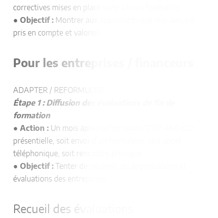
correctives mises en place suite à leurs feedbacks.
●
Objectif :
Montrer aux apprenants que leur avis est
pris en compte et valorisé.
Pour les entreprises / financeurs
ADAPTER / REFORMULER
Étape 1 : Diffusion des évaluations de fin de
formation
●
Action :
Un mois après la formation STEP AND GO
présentielle, soit envoi d’un formulaire, soit appel
téléphonique, soit rencontre physique
●
Objectif :
Tenter de recueillir les appréciations et
évaluations des entreprises
Recueil des évaluations