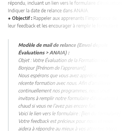
répondu, incluant un lien vers le formulaire d’évaluation.
Indiquer la date de relance dans ANAIA.
●
Objectif :
Rappeler aux apprenants l’importance de
leur feedback et les encourager à remplir le formulaire.
Modèle de mail de relance (Envoi depuis
Évaluations > ANAIA) :
Objet : Votre Évaluation de la Formation xxx
Bonjour [Prénom de l’apprenant],
Nous espérons que vous avez apprécié votre
récente formation avec nous. Afin d’améliorer
continuellement nos programmes, nous vous
invitons à remplir notre formulaire d’évaluation à
chaud si vous ne l’avez pas encore fait.
Voici le lien vers le formulaire : [lien du formulaire]
Votre feedback est précieux pour nous et nous
aidera à répondre au mieux à vos attentes. Merci