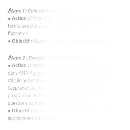
Étape 1 : Collecte immédiate
●
Action :
Encourager les apprenants à remplir le
formulaire d’évaluation avant de quitter le lieu de
formation.
●
Objectif :
Maximiser le taux de réponse à chaud.
Étape 2 : Enregistrement des réponses
●
Action :
Les réponses sont automatiquement saisies
dans ANAIA pour analyse ultérieure. L’application
calcule automatiquement le taux de satisfaction de
l’apprenant et met à jour les indicateurs dans le
programme de formation. Les réponses aux différentes
questions sont également accessibles.
●
Objectif :
Assurer une traçabilité et un accès facile
aux données d’évaluation.