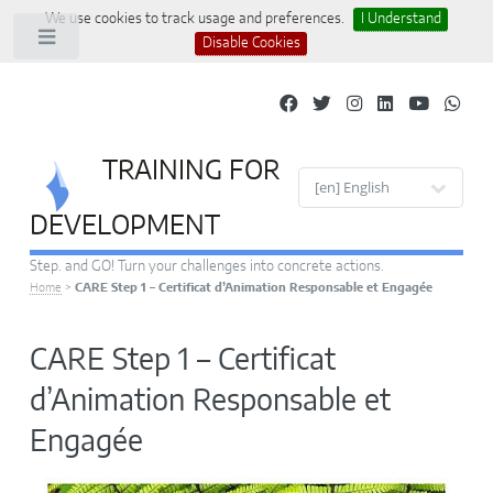
We use cookies to track usage and preferences.
I Understand
Toggle
Disable Cookies
TRAINING FOR
Site languages
DEVELOPMENT
Step. and GO! Turn your challenges into concrete actions.
Home
>
CARE Step 1 – Certificat d’Animation Responsable et Engagée
CARE Step 1 – Certificat
d’Animation Responsable et
Engagée